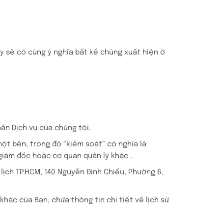
y sẽ có cùng ý nghĩa bất kể chúng xuất hiện ở
ần Dịch vụ của chúng tôi.
ột bên, trong đó “kiểm soát” có nghĩa là
giám đốc hoặc cơ quan quản lý khác .
 lịch TP.HCM, 140 Nguyễn Đình Chiểu, Phường 6,
khác của Bạn, chứa thông tin chi tiết về lịch sử