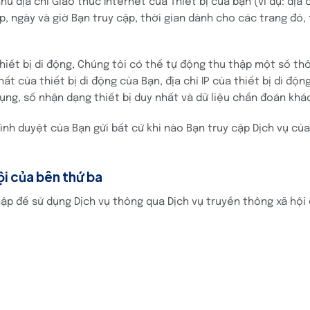
 địa chỉ Giao thức Internet của Thiết bị của bạn (ví dụ: địa ch
, ngày và giờ Bạn truy cập, thời gian dành cho các trang đó, 
hiết bị di động, Chúng tôi có thể tự động thu thập một số th
nhất của thiết bị di động của Bạn, địa chỉ IP của thiết bị di độ
dụng, số nhận dạng thiết bị duy nhất và dữ liệu chẩn đoán khá
ình duyệt của Bạn gửi bất cứ khi nào Bạn truy cập Dịch vụ của
ội của bên thứ ba
ập để sử dụng Dịch vụ thông qua Dịch vụ truyền thông xã hội 