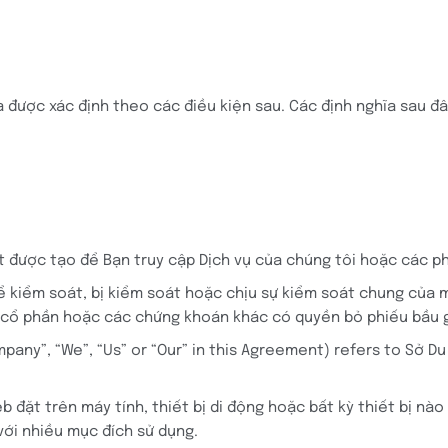
 được xác định theo các điều kiện sau. Các định nghĩa sau đâ
t được tạo để Bạn truy cập Dịch vụ của chúng tôi hoặc các ph
ể kiểm soát, bị kiểm soát hoặc chịu sự kiểm soát chung của m
ốn cổ phần hoặc các chứng khoán khác có quyền bỏ phiếu bầu 
pany”, “We”, “Us” or “Our” in this Agreement) refers to Sở Du
đặt trên máy tính, thiết bị di động hoặc bất kỳ thiết bị nào 
ới nhiều mục đích sử dụng.