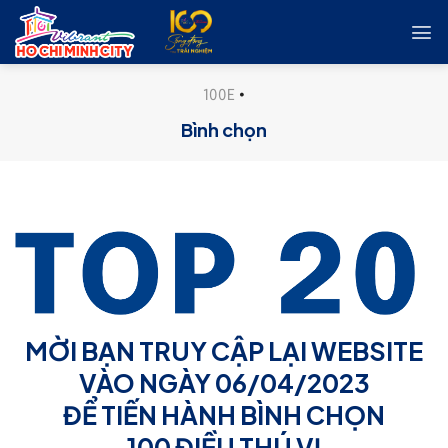
Skip
to
content
100E
•
Bình chọn
MỜI BẠN TRUY CẬP LẠI WEBSITE
VÀO NGÀY 06/04/2023
ĐỂ TIẾN HÀNH BÌNH CHỌN
100 ĐIỀU THÚ VỊ