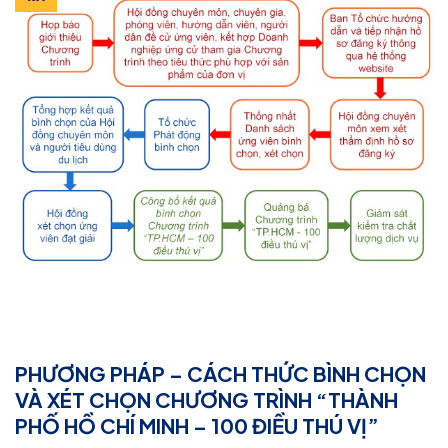
PHƯƠNG PHÁP – CÁCH THỨC BÌNH CHỌN
VÀ XÉT CHỌN CHƯƠNG TRÌNH “THÀNH
PHỐ HỒ CHÍ MINH – 100 ĐIỀU THÚ VỊ”