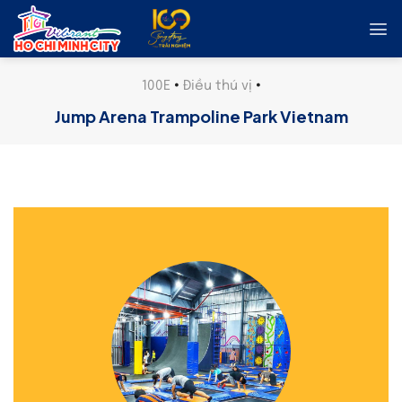
Skip
to
content
100E
•
Điều thú vị
•
Jump Arena Trampoline Park Vietnam