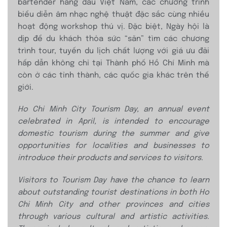
bartender hàng đầu Việt Nam, các chương trình
biểu diễn âm nhạc nghệ thuật đặc sắc cùng nhiều
hoạt động workshop thú vị. Đặc biệt, Ngày hội là
dịp để du khách thỏa sức “săn” tìm các chương
trình tour, tuyến du lịch chất lượng với giá ưu đãi
hấp dẫn không chỉ tại Thành phố Hồ Chí Minh mà
còn ở các tỉnh thành, các quốc gia khác trên thế
giới.
Ho Chi Minh City Tourism Day, an annual
event
celebrated in April, is intended to
encourage
domestic tourism during the
summer and give
opportunities for
localities and businesses to
introduce
their products and services to visitors.
Visitors to Tourism Day have the chance to
learn
about outstanding tourist destinations
in both Ho
Chi Minh City and other
provinces and cities
through various
cultural and artistic activities.