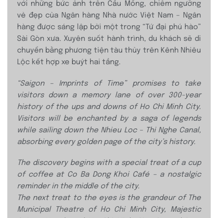
với những bức ảnh trên Cầu Mống, chiêm ngưỡng
vẻ đẹp của Ngân hàng Nhà nước Việt Nam – Ngân
hàng được sáng lập bởi một trong “Tứ đại phú hào”
Sài Gòn xưa. Xuyên suốt hành trình, du khách sẽ di
chuyển bằng phương tiện tàu thủy trên Kênh Nhiêu
Lộc kết hợp xe buýt hai tầng.
“Saigon – Imprints of Time” promises to take
visitors down a memory lane of over 300-year
history of the ups and downs of Ho Chi Minh
City.
Visitors will be enchanted by a saga
of legends
while sailing down the Nhieu Loc –
Thi Nghe Canal,
absorbing every golden page
of the city’s history.
The discovery begins with a special treat of
a cup
of coffee at Co Ba Dong Khoi Café
– a nostalgic
reminder in the middle of the city.
The next treat to the eyes is the grandeur
of The
Municipal Theatre of Ho Chi Minh City,
Majestic