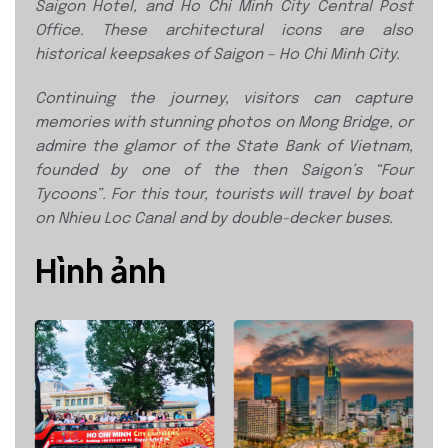
Saigon Hotel, and Ho Chi Minh City
Central Post
Office. These architectural icons
are also
historical keepsakes of Saigon –
Ho Chi Minh City.
Continuing the journey, visitors can capture
memories with stunning photos on Mong
Bridge, or
admire the glamor of the State
Bank of Vietnam,
founded by one of the then
Saigon’s “Four
Tycoons”. For this tour, tourists
will travel by boat
on Nhieu Loc Canal and by
double-decker buses.
Hình ảnh