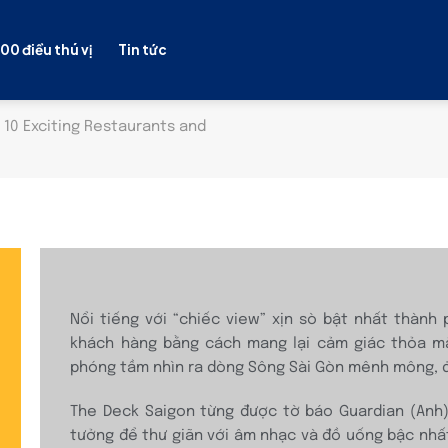
100 điều thú vị
Tin tức
- 10 Exciting Restaurants and
Nổi tiếng với “chiếc view” xịn sò bật nhất thành
khách hàng bằng cách mang lại cảm giác thỏa mã
phóng tầm nhìn ra dòng Sông Sài Gòn mênh mông, đầ
The Deck Saigon từng được tờ báo Guardian (Anh) 
tưởng để thư giãn với âm nhạc và đồ uống bậc nhất