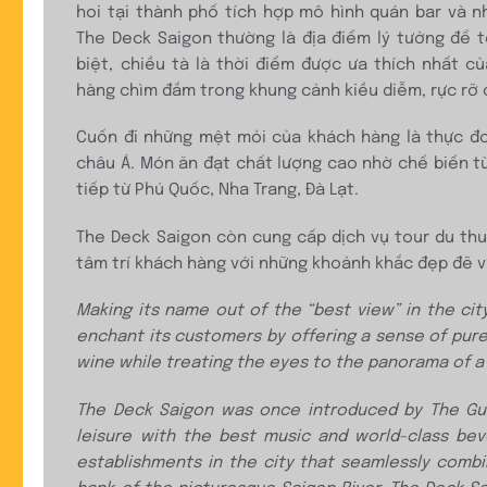
hoi tại thành phố tích hợp mô hình quán bar và 
The Deck Saigon thường là địa điểm lý tưởng để 
biệt, chiều tà là thời điểm được ưa thích nhất c
hàng chìm đắm trong khung cảnh kiều diễm, rực rỡ
Cuốn đi những mệt mỏi của khách hàng là thực đ
châu Á. Món ăn đạt chất lượng cao nhờ chế biến t
tiếp từ Phú Quốc, Nha Trang, Đà Lạt.
The Deck Saigon còn cung cấp dịch vụ tour du th
tâm trí khách hàng với những khoảnh khắc đẹp đẽ v
Making its name out of the “best view” in the ci
enchant its customers by offering a sense of pur
wine while treating the eyes to
the panorama of a 
The Deck Saigon was once introduced by The Gu
leisure with the best music and world-class be
establishments in the city that seamlessly
combi