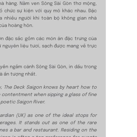
nhà hàng. Nằm ven Sông Sài Gòn thơ mộng,
tổ chức sự kiện với quy mô khác nhau. Đặc
ủa nhiều người khi toàn bộ không gian nhà
 của hoàng hôn.
ơn đặc sắc gồm các món ăn đặc trưng của
ừ nguyên liệu tươi, sạch được mang về trực
uyền ngắm cảnh Sông Sài Gòn, in dấu trong
à ấn tượng nhất.
ty, The Deck Saigon knows
by heart how to
e
contentment when sipping a glass of fine
poetic Saigon River.
ardian (UK) as one of the
ideal stops for
verages.
It stands out as one of the rare
nes a bar and restaurant. Residing on the