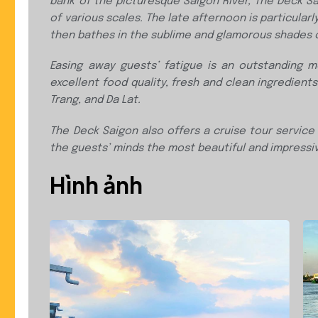
bank of the picturesque
Saigon River, The Deck S
of various scales. The late afternoon is particular
then bathes in the sublime and glamorous shades
Easing away guests’ fatigue is an outstanding 
excellent food quality, fresh and clean ingredient
Trang, and Da Lat.
The Deck Saigon also offers a cruise tour servic
the guests’ minds the most beautiful
and impressi
Hình ảnh