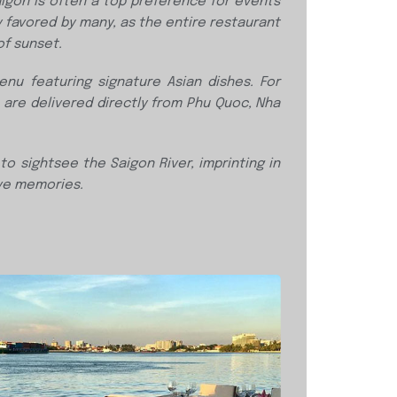
aigon is often a top preference for events
ly favored by many, as
the entire restaurant
of sunset.
menu featuring signature
Asian dishes. For
s
are delivered directly from Phu Quoc, Nha
e to sightsee
the Saigon River, imprinting in
ve memories.