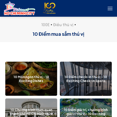
Skip
to
content
100E
•
Điều thú vị
•
10 Điểm mua sắm thú vị
10 Món ngon thú vị - 10
10 Điểm check-in thú vị - 10
Exciting Dishes
Exciting Check-in Spots
10 Chương trình tham quan
10 Điểm giải trí, chương trình
Thành phố Hồ Chí Minh thú vị
giải trí thú vị - 10 Exciting