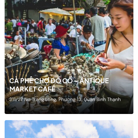
CÀ PHÊ CHỢ ĐỒ CỔ – ANTIQUE
MARKET CAFÉ
311/27 Nơ Trang Long, Phường 13, Quận Bình Thạnh