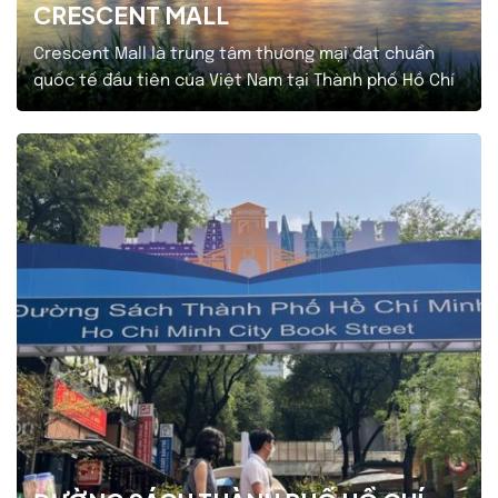
CRESCENT MALL
Crescent Mall là trung tâm thương mại đạt chuẩn
quốc tế đầu tiên của Việt Nam tại Thành phố Hồ Chí
Minh đủ sức cạnh tranh với các trung tâm mua sắm
nổi tiếng tại Hồng Kông, Singapore và các nước khác
trong khu vực Châu Á. Crescent Mall tập trung hơn
200 cửa hàng…