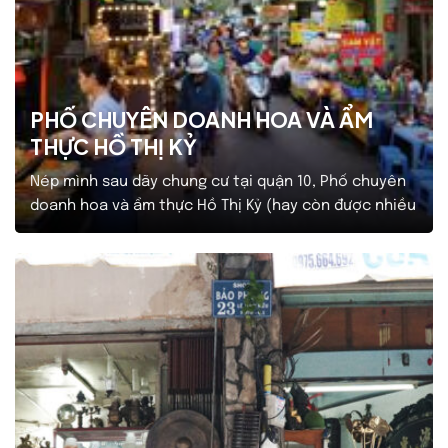
PHỐ CHUYÊN DOANH HOA VÀ ẨM
THỰC HỒ THỊ KỶ
Nép mình sau dãy chung cư tại quận 10, Phố chuyên
doanh hoa và ẩm thực Hồ Thị Kỷ (hay còn được nhiều
người biết đến là Chợ hoa Hồ Thị Kỷ), một viên ngọc
giữa lòng thành phố, đã tự hào góp phần tô điểm
cho bức tranh đô thị với hơn 30 năm…