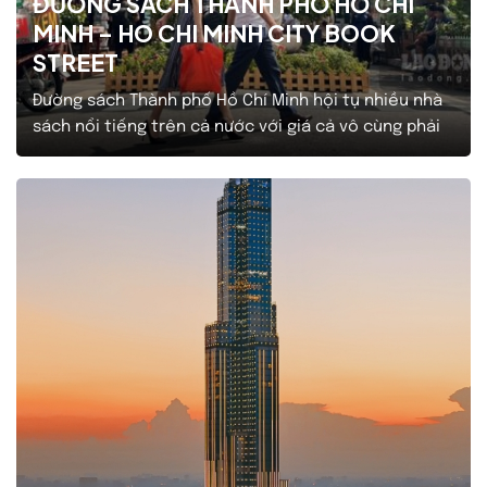
ĐƯỜNG SÁCH THÀNH PHỐ HỒ CHÍ
MINH – HO CHI MINH CITY BOOK
STREET
Đường sách Thành phố Hồ Chí Minh hội tụ nhiều nhà
sách nổi tiếng trên cả nước với giá cả vô cùng phải
chăng. Các đơn vị, công ty phát hành đều xuất hiện
ở đây như: Nhà xuất bản Tổng hợp Thành phố Hồ Chí
Minh, Kim Đồng, Nhã Nam, Thái Hà, Alpha Books……