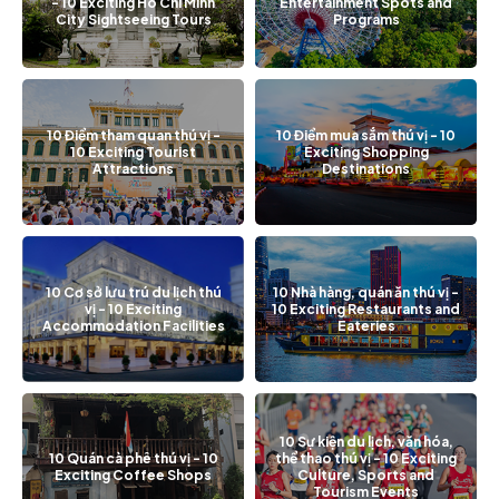
- 10 Exciting Ho Chi Minh
Entertainment Spots and
City Sightseeing Tours
Programs
10 Điểm tham quan thú vị -
10 Điểm mua sắm thú vị - 10
10 Exciting Tourist
Exciting Shopping
Attractions
Destinations
10 Cơ sở lưu trú du lịch thú
10 Nhà hàng, quán ăn thú vị -
vị - 10 Exciting
10 Exciting Restaurants and
Accommodation Facilities
Eateries
10 Sự kiện du lịch, văn hóa,
10 Quán cà phê thú vị - 10
thể thao thú vị - 10 Exciting
Exciting Coffee Shops
Culture, Sports and
Tourism Events