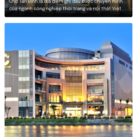
Chợ Tân Định là địa điểm ghi dấu bước chuyển mình
của ngành công nghiệp thời trang và nội thất Việt
Nam từ thập kỷ 1920. Chợ Tân Định có tiền thân là
Chợ Phú Hòa (thuộc thôn Phú Hòa cũ). Đến năm
1926, Chợ Tân Định được tiến hành xây dựng và chính
thức…