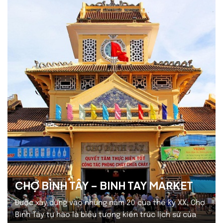
hiện nay có tổng diện tích 13.056m2, chiều dài từ
cửa…
CHỢ BÌNH TÂY – BINH TAY MARKET
Được xây dựng vào những năm 20 của thế kỷ XX, Chợ
Bình Tây tự hào là biểu tượng kiến trúc lịch sử của