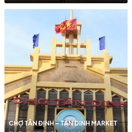
Sài Gòn xưa. Không những vậy, dù đã trải qua thời
gian dài hình thành và phát triển, Chợ Bình Tây ngày
nay vẫn giữ được vị thế của một trong…
CHỢ TÂN ĐỊNH – TAN DINH MARKET