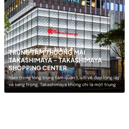
TRUNG TÂM THƯƠNG MẠI
TAKASHIMAYA – TAKASHIMAYA
SHOPPING CENTER
Nằm trong lòng trung tâm quận 1, với vẻ đẹp lộng lẫy
và sang trọng, Takashimaya không chỉ là một trung
tâm thương mại mà còn là biểu tượng của sự hiện
đại và tiện nghi tại Thành phố Hồ Chí Minh. Trung tâm
thương mại Takashimaya có tổng diện tích 15.000m2
gồm 5 tầng,…