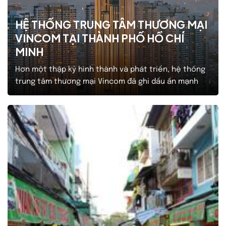
HỆ THỐNG TRUNG TÂM THƯƠNG MẠI
VINCOM TẠI THÀNH PHỐ HỒ CHÍ
MINH
Hơn một thập kỷ hình thành và phát triển, hệ thống
trung tâm thương mại Vincom đã ghi dấu ấn mạnh
mẽ tại Thành phố Hồ Chí Minh: Vincom Center Đồng
Khởi, Vincom Mega Mall Thảo Điền, Vincom Plaza Thủ
Đức, Vincom Plaza Quang Trung, Vincom Plaza Ba
Tháng Hai, Vincom Plaza Cộng Hòa, Vincom…