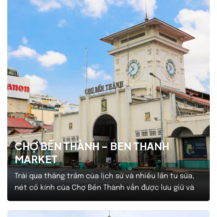
CHỢ BẾN THÀNH – BEN THANH
MARKET
Trải qua thăng trầm của lịch sử và nhiều lần tu sửa,
nét cổ kính của Chợ Bến Thành vẫn được lưu giữ và
trở thành một biểu tượng không thể tách rời khi
nhắc đến Thành phố Hồ Chí Minh. Chợ Bến Thành