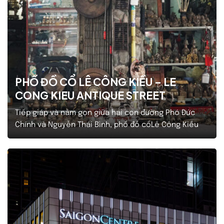
PHỐ ĐỒ CỔ LÊ CÔNG KIỀU – LE
CONG KIEU ANTIQUE STREET
Tiếp giáp và nằm gọn giữa hai con đường Phó Đức
Chính và Nguyễn Thái Bình, phố đồ cổLê Công Kiều
được hình thành từ rất lâu tại một con hẻm đặt tên
là đường Reims, phường 18 (sau này sáp nhập phường
18 và 19 thành phường Nguyễn Thái Bình). Xung quanh
Phố Lê…